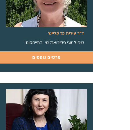
ד"ר עירית פז קליינר
טיפול זוגי פסיכואנליטי- התייחסותי
פרטים נוספים