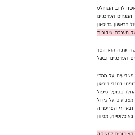
בישראל, מערכת הבריאות הציבורית מסתמכת על תרופות נוגדות דיכאון וחרדה כקו טיפול ראשון לרוב המוחלט 
של הפונים בגין מצוקה רגשית, ולעיתים קרובות כקו טיפול יחיד. תופעה זו מנוגדת לקווים המנחים העדכניים 
המקובלים במדינות מערביות, אשר מציבות את הטיפול הפסיכולוגי כרכיב המרכזי של קו הטיפול הראשון בדיכאון 
הפרקטיקה הקיימת אינה נובעת משיקול קליני מבוסס ראיות, אלא מאילוץ מבני של מערכת ציבורית 
נדגיש כי האגודה רואה בטיפול תרופתי כלי חשוב במצבים המתאימים, אך מתנגדת לפרקטיקה שבה הוא הפך 
לקו הראשון והיחיד עבור אוכלוסיות שטיפול זה אינו מיועד להם ככזה לאור הקווים המנחים העדכניים ובשל 
נתונים שמסרו קופות החולים בעקבות בקשות חופש מידע של ארגון רופאים לזכויות אדם מצביעים על ממדי 
התופעה¹. בקופת חולים כללית בשנת 2023, מתוך 79,002 מבוגרות ומבוגרים שהחלו טיפול תרופתי בנוגדי דיכאון 
או חרדה במסגרת רפואה ראשונית, רק 16.4% עברו אינטייק בבריאות הנפש, ורק 3.4% החלו בפועל טיפול 
פסיכולוגי או פסיכיאטרי במסגרת סל השירותים הציבורי. נתוני משרד הבריאות לשנת 2023 מצביעים על גידול 
ארצי מתמשך בצריכת תרופות נוגדות דיכאון, עם זינוק חד במיוחד ברבעון האחרון של 2023 ובאזורי הפריפריה 
הגיאוגרפית². יש להניח כי השכיחות בקרב מבוגרים גבוהה משמעותית מהשכיחות הכללית באוכלוסייה, מכיוון 
מציאות זו הופכת את התרופה לקו הטיפול הראשון, ולעיתים גם היחיד, של מערכת הבריאות הציבורית למצוקה 