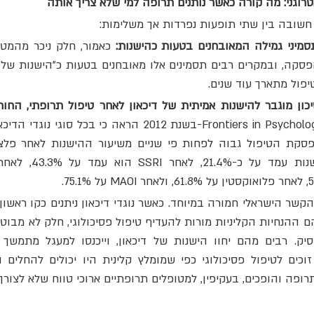
אטרוגני: מה קורה כאשר נותנים תרופה למי שלא צריך אותה
מיני גמילה המאובחנים בטעות כהישנות:
פול מתארך עוד שנים.
כון מוגבר להישנות אמיתית של דיכאון לאחר טיפול תרופתי, החורג
פה והופכים, בעקיפין, למטופלים תרופתיים ארוכי טווח שלא לצורך.