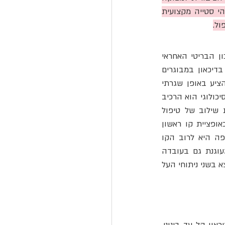
נפשית, גם במצבים שבהם ההנחיות הקליניות העדכניות מורות להעדיף טיפול פסיכולוגי. זוהי סטייה מקצועית 
ול.
הקווים המנחים של ה-NICE (National Institute for Health and Care Excellence, המכון הבריטי האחראי 
לפיתוח קווים מנחים קליניים מבוססי-ראיות, הנחשבות לסטנדרט בינלאומי בתחום) לטיפול בדיכאון במבוגרים 
(NG222, יוני 2022, אושררו ינואר 2026)³ קובעות עיקרון ברור: בדיכאון פחות חמור, אין להציע באופן שגרתי 
טיפול תרופתי כקו ראשון. תחת זאת, יש להציע מגוון של התערבויות לא תרופתיות שטיפול פסיכולוגי הוא הרכיב 
המרכזי בהן. בדיכאון חמור יותר, ההנחיות מאפשרות טיפול תרופתי כאופציה, אך מציבות שילוב של טיפול 
פסיכולוגי עם תרופה כעדיפות על פני תרופה לבדה, ומציעות גם את הטיפול הפסיכולוגי כאופציית קו ראשון 
עצמאית. במונחים מערכתיים: לא קיימת הצדקה קלינית לפרקטיקה הישראלית, שבה התרופה היא לרוב הקו 
היחיד, ולא קיים בה רכיב פסיכולוגי כלל. עוצמת ההמלצה לטיפול פסיכולוגי כקו ראשון מעוגנת גם בעובדה 
שגודל האפקט של נוגדי דיכאון לעומת פלצבו הוא צנוע,⁴  לטיפול הפסיכולוגי, לעומת זאת, נמצא בשני ניתוחי העל 