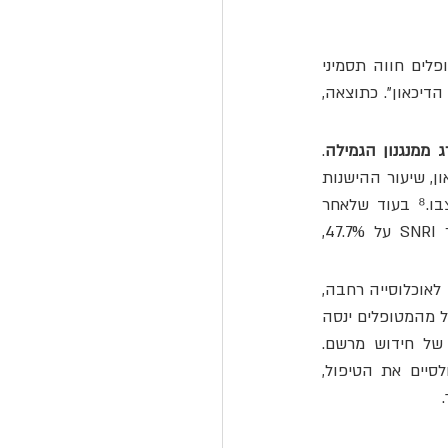
 כאמור, חלק ניכר מהמטופלים חווה תסמיני 
גמילה בעת ניסיון הפסקה, ובמקרים רבים תסמינים אלו מאובחנים בטעות כ"הישנות של הדיכאון". כתוצאה, 
 ממנגנון הגמילה
. 
ניתוח שפורסם ב Frontiers in Psychology-בשנת 2012 הראה כי בכל סוגי נוגדי הדיכאון, שיעור ההישנות 
של דיכאון לאחר הפסקת הטיפול גבוה לפחות פי שניים משיעור ההישנות לאחר פלצבו.⁸ בעוד שלאחר 
פלצבו שיעור ההישנות עמד על כ-21.4%, לאחר SSRI הוא עמד על 43.3%, לאחר SNRI על 47.7%, 
משמעות הדברים בהקשר הישראלי חמורה במיוחד. כאשר נוגדי דיכאון ניתנים כקו ראשון לאוכלוסייה רחבה, 
חלקה במצבים שבהם ההנחיות הקליניות מורות להעדיף טיפול פסיכולוגי, חלק לא מבוטל מהמטופלים ינסה 
בשלב כלשהו להפסיק. רבים מהם יחוו הישנות של דיכאון, וייכנסו למעגל מתמשך של חידוש מרשם. 
מטופלים שאם היו זוכים לטיפול פסיכולוגי כפי שמומלץ קלינית היו יכולים להחלים ולסיים את הטיפול, 