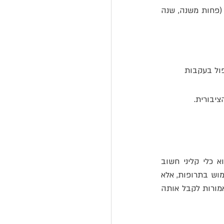
שיעור המטופלים בטיפול תרופתי בנוגדי דיכאון וחרדה, בפילוח לפי משך טיפול מצטבר (פחות משנה, שנה 
פול בעקבות 
יבורית.
האגודה הישראלית לפסיכולוגיה קלינית מבהירה כי טיפול תרופתי בנוגדי דיכאון וחרדה הוא כלי קליני חשוב 
במצבים המתאימים, ובפרט במצבים חמורים ובהפרעות מורכבות. עמדת האגודה אינה נגד שימוש בתרופות, אלא 
נגד הפרקטיקה הקיימת שבה התרופה הפכה לקו הראשון והיחיד עבור אוכלוסיות שלא היו אמורות לקבל אותה 