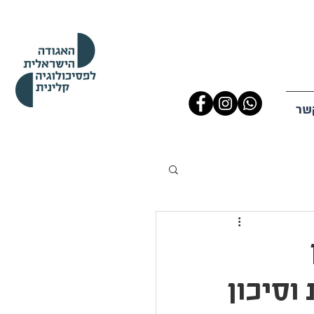
שר
וסיכון