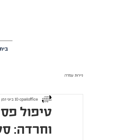
בית
ניירות עמדה
cpailoffice
10 ביוני
זמן קר
טיפול פסי
וחרדה: סט