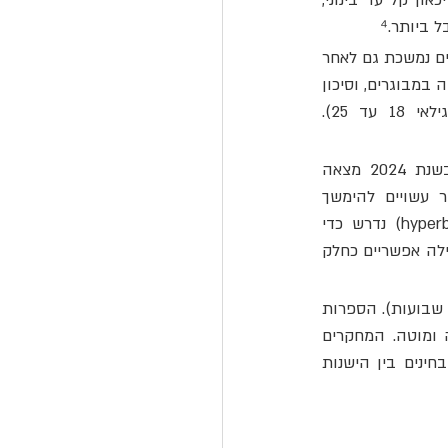
 גודל האפקט הוא צנוע ומובהק קלינית בעיקר במצבים חמורים. בדיכאון קל עד בינוני, 
ביותר.⁴
 כוללות פגיעה בתפקוד המיני (תופעה שכיחה יחסית, ולעיתים נמשכת גם לאחר 
הפסקת הטיפול), עלייה במשקל, הפרעות שינה ובחילות, סיכון מוגבר לדימום, היפונתרמיה במבוגרים, וסיכון 
מוגבר לאידיאציה אובדנית בשבועות הראשונים לטיפול בקרב מטופלים צעירים (גילאי 18 עד 25). 
 מטא אנליזה שפורסמה ב Lancet Psychiatry-בשנת 2024 מצאה 
ששיעור ניכר מהמטופלים חווה תסמיני גמילה מובהקים בעת הפסקת הטיפול, אשר עשויים להימשך 
שבועות, חודשים ולעיתים יותר.⁶ פרוטוקול הפסקה הדרגתית מאוד (hyperbolic tapering) נדרש כדי 
להפחית את הסיכון.⁷ הקווים המנחים של NICE עצמן כוללים הסבר מראש על תסמיני גמילה אפשריים כחלק 
 רוב המחקרים על נוגדי דיכאון הם קצרי טווח (6 עד 12 שבועות). הספרות 
לגבי שימוש לטווח של שנים, אשר מהווה את הפרקטיקה השכיחה בישראל, היא דלה ומוטה. המחקרים 
שמצוטטים לתמיכה בטיפול תחזוקתי הם ברובם מחקרי הפסקה קצרי טווח, שאינם מבחינים בין הישנות 