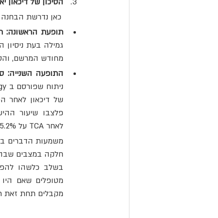
הסיכון של דיכאון י
	כאן נדרשת הבחנה חשובה בין שתי תופעות נפרדות אך משלימות:
תופעת הראשונה: תס
מחודש המרשם, והטי
התופעה השנייה: סי
לאחר TCA על 55.2%, לאחר פלואוקסטין על 61.8%, ולאחר MAOI על 75.1%.
מקבלים תחת זאת תרו