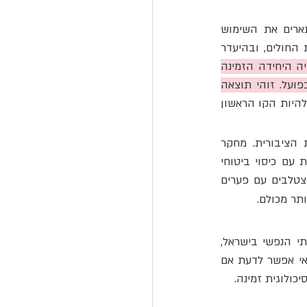
הפרקטיקה הנוכחית אינה משקפת רשלנות של רופאי המשפחה. רופאי משפחה רבים מתארים את השימוש 
בתרופות כ"אילוץ רציונלי", נוכח זמני המתנה של חודשים עד שנים לטיפול פסיכולוגי בקופות החולים, ובהיעדר 
כאשר מטופל פונה במצוקה נפשית והאופציה היחידה הזמינה 
לרופא היא תרופה או הפניה לתור ארוך לטיפול פסיכולוגי, התרופה הופכת לפתרון היחיד בפועל. זוהי תוצאה 
כל עוד הטיפול הפסיכולוגי הציבורי אינו נגיש, התרופה תמשיך להיות הקו הראשון 
המשמעות החברתית של מצב זה היא הטיה מובנית לרעת אוכלוסיות התלויות במערכת הציבורית. מחקר 
אוכלוסיה אמריקאי עדכני מצא ששיעור הפונים לפסיכותרפיה גבוה פי שניים בקרב אוכלוסיות עם כיסוי ביטוחי 
 בישראל, פערים אלו מצטלבים עם פערים 
ותר מכולם.
נכון להיום, אין בידי משרד הבריאות מערכת שיטתית של מעקב אחר היקף הטיפול התרופתי הנפשי בישראל, 
איכותו וההקשר שבו הוא ניתן. בלי נתונים אלו, אי אפשר לקבל החלטות מדיניות מבוססות, ואי אפשר לדעת אם 
כולוגית זמינה.